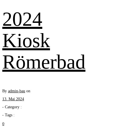
2024
Kiosk
Römerbad
By
admin-bau
on
13. Mai 2024
- Category :
- Tags :
0