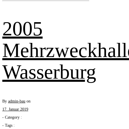
2005
Mehrzweckhall
Wasserburg
By
admin-bau
on
17. Januar 2019
- Category :
- Tags :