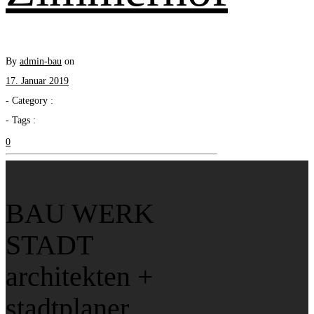
By
admin-bau
on
17. Januar 2019
- Category :
- Tags :
0
BAU WERK
STADT
architekten +
stadtplaner