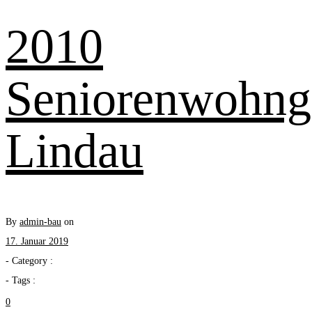
2010
Seniorenwohng
Lindau
By
admin-bau
on
17. Januar 2019
- Category :
- Tags :
0