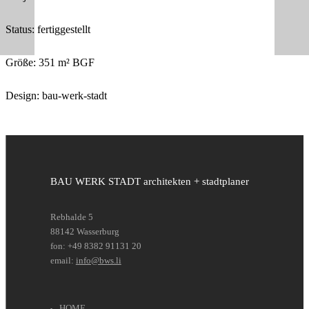
Status: fertiggestellt
Größe: 351 m² BGF
Design: bau-werk-stadt
BAU WERK STADT architekten + stadtplaner
Rebhalde 5
88142 Wasserburg
fon: +49 8382 91131 20
email:
info@bws.li
HOME